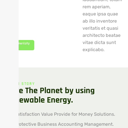
rem aperiam,
eaque ipsa quae
ab illo inventore
veritatis et quasi
architecto beatae
vitae dicta sunt
Environmentally
Friendly
explicabo.
OUR STORY
S
a
v
e
T
h
e
P
l
a
n
e
t
b
y
u
s
i
n
g
R
e
n
e
w
a
b
l
e
E
n
e
r
g
y
.
Satisfaction Value Provide for Money Solutions.
Protective Business Accounting Management.