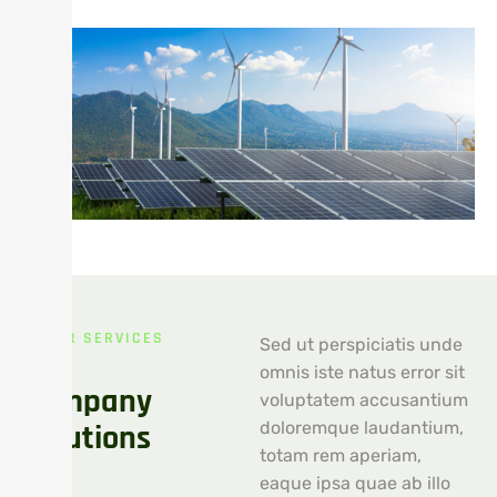
OUR SERVICES
Sed ut perspiciatis unde
O
u
r
omnis iste natus error sit
C
o
m
p
a
n
y
voluptatem accusantium
S
o
l
u
t
i
o
n
s
doloremque laudantium,
totam rem aperiam,
eaque ipsa quae ab illo