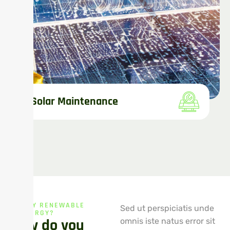
Solar Maintenance
WHY RENEWABLE
Sed ut perspiciatis unde
ENERGY?
W
h
y
d
o
y
o
u
omnis iste natus error sit