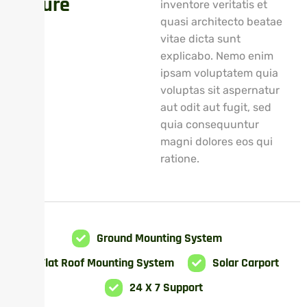
F
u
t
u
r
e
inventore veritatis et
quasi architecto beatae
vitae dicta sunt
explicabo. Nemo enim
ipsam voluptatem quia
voluptas sit aspernatur
aut odit aut fugit, sed
quia consequuntur
magni dolores eos qui
ratione.
Ground Mounting System
Flat Roof Mounting System
Solar Carport
24 X 7 Support