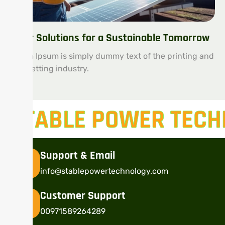
Solar Solutions for a Sustainable Tomorrow
Lorem Ipsum is simply dummy text of the printing and
typesetting industry.
STABLE POWER TEC
Support & Email
info@stablepowertechnology.com
Customer Support
00971589264289