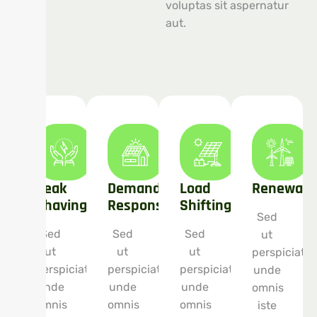
voluptas sit aspernatur
aut.
Peak
Demand
Load
Renewabl
Shaving
Response
Shifting
Sed
Sed
Sed
Sed
ut
ut
ut
ut
perspiciatis
perspiciatis
perspiciatis
perspiciatis
unde
unde
unde
unde
omnis
omnis
omnis
omnis
iste