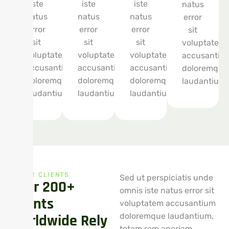
iste
iste
iste
natus
natus
natus
natus
error
error
error
error
sit
sit
sit
sit
voluptatem
voluptatem
voluptatem
voluptatem
accusantiu
accusantium
accusantium
accusantium
doloremque
doloremque
doloremque
doloremque
laudantium.
laudantium.
laudantium.
laudantium.
OUR CLIENTS
Sed ut perspiciatis unde
Over 200+
omnis iste natus error sit
Clients
voluptatem accusantium
Worldwide Rely
doloremque laudantium,
totam rem aperiam,