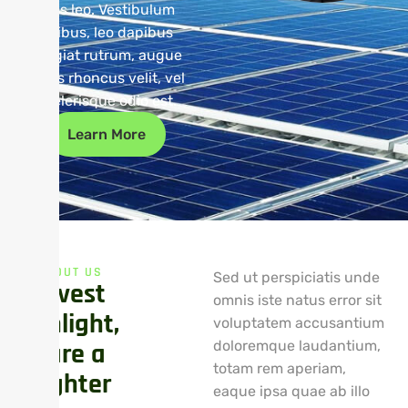
quis leo. Vestibulum
finibus, leo dapibus
feugiat rutrum, augue
lacus rhoncus velit, vel
scelerisque odio est.
Learn More
ABOUT US
Sed ut perspiciatis unde
H
a
r
v
e
s
t
omnis iste natus error sit
S
u
n
l
i
g
h
t
,
voluptatem accusantium
S
h
a
r
e
a
doloremque laudantium,
totam rem aperiam,
B
r
i
g
h
t
e
r
eaque ipsa quae ab illo