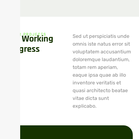
OUR PROJECTS
O
u
r
W
o
r
k
i
n
g
Sed ut perspiciatis unde
omnis iste natus error sit
P
r
o
g
r
e
s
s
voluptatem accusantium
doloremque laudantium,
totam rem aperiam,
eaque ipsa quae ab illo
inventore veritatis et
quasi architecto beatae
vitae dicta sunt
explicabo.