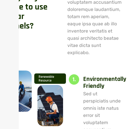
voluptatem accusantium
h
a
v
e
t
o
u
s
e
doloremque laudantium,
S
o
l
a
r
totam rem aperiam,
P
a
n
e
l
s
?
eaque ipsa quae ab illo
inventore veritatis et
quasi architecto beatae
vitae dicta sunt
explicabo.
Renewable
Environmentally
1.
Resource
Friendly
Sed ut
perspiciatis unde
omnis iste natus
error sit
voluptatem