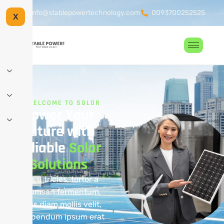
info@stablepowertechnology.com
0093700252525
X
WELCOME TO SOLOR
Power Your
Future with
Reliable
Solar
Solutions
Duis ultricies, tortor a
accumsan fermentum,
purus diam mollis velit,
eu bibendum ipsum erat