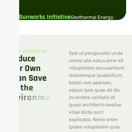
Sunworks Initiative
Geothermal Energy
WHY CHOOSE US
Sed ut perspiciatis unde
P
r
o
d
u
c
e
omnis iste natus error sit
Y
o
u
r
O
w
n
voluptatem accusantium
C
l
e
a
n
S
a
v
e
doloremque laudantium,
totam rem aperiam,
o
u
r
t
h
e
eaque ipsa quae ab illo
E
n
v
i
r
o
n
m
e
n
t
inventore veritatis et
quasi architecto beatae
vitae dicta sunt
explicabo. Nemo enim
ipsam voluptatem quia