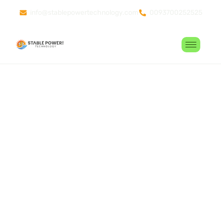
info@stablepowertechnology.com
0093700252525