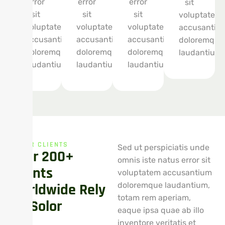
error
error
error
sit
sit
sit
sit
voluptatem
voluptatem
voluptatem
voluptatem
accusantiu
accusantium
accusantium
accusantium
doloremque
doloremque
doloremque
doloremque
laudantium.
laudantium.
laudantium.
laudantium.
OUR CLIENTS
Sed ut perspiciatis unde
Over 200+
omnis iste natus error sit
Clients
voluptatem accusantium
Worldwide Rely
doloremque laudantium,
totam rem aperiam,
On Solor
eaque ipsa quae ab illo
inventore veritatis et