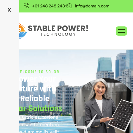
+01 248 248 2481
info@domain.com
X
WELCOME TO SOLOR
P
o
w
e
r
Y
o
u
r
F
u
t
u
r
e
w
i
t
h
R
e
l
i
a
b
l
e
S
o
l
a
r
S
o
l
u
t
i
o
n
s
Duis ultricies, tortor a
accumsan fermentum,
purus diam mollis velit,