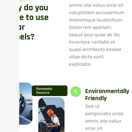
ENERGY?
W
h
y
d
o
y
o
u
omnis iste natus error sit
voluptatem accusantium
h
a
v
e
t
o
u
s
e
doloremque laudantium,
S
o
l
a
r
totam rem aperiam,
P
a
n
e
l
s
?
eaque ipsa quae ab illo
inventore veritatis et
quasi architecto beatae
vitae dicta sunt
explicabo.
Renewable
Environmentally
1.
Resource
Friendly
Sed ut
perspiciatis unde
omnis iste natus
error sit