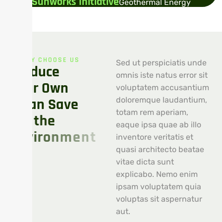
Sunworks Initiative
Geothermal Energy
WHY CHOOSE US
Sed ut perspiciatis unde
P
r
o
d
u
c
e
omnis iste natus error sit
Y
o
u
r
O
w
n
voluptatem accusantium
C
l
e
a
n
S
a
v
e
doloremque laudantium,
totam rem aperiam,
o
u
r
t
h
e
eaque ipsa quae ab illo
E
n
v
i
r
o
n
m
e
n
t
inventore veritatis et
quasi architecto beatae
vitae dicta sunt
explicabo. Nemo enim
ipsam voluptatem quia
voluptas sit aspernatur
aut.