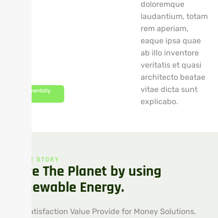
doloremque
laudantium, totam
rem aperiam,
eaque ipsa quae
ab illo inventore
veritatis et quasi
architecto beatae
vitae dicta sunt
Environmentally
Friendly
explicabo.
OUR STORY
S
a
v
e
T
h
e
P
l
a
n
e
t
b
y
u
s
i
n
g
R
e
n
e
w
a
b
l
e
E
n
e
r
g
y
.
Satisfaction Value Provide for Money Solutions.