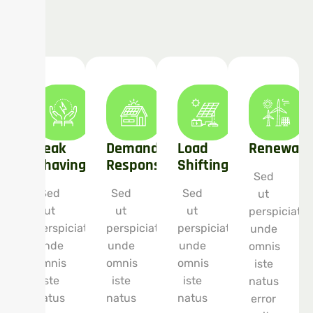
Peak
Demand
Load
Renewabl
Shaving
Response
Shifting
Sed
Sed
Sed
Sed
ut
ut
ut
ut
perspiciatis
perspiciatis
perspiciatis
perspiciatis
unde
unde
unde
unde
omnis
omnis
omnis
omnis
iste
iste
iste
iste
natus
natus
natus
natus
error