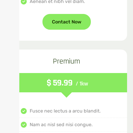
Aenean et nibh vel diam.
Contact Now
Premium
$
59.99
/ 1kw
Fusce nec lectus a arcu blandit.
Nam ac nisl sed nisi congue.