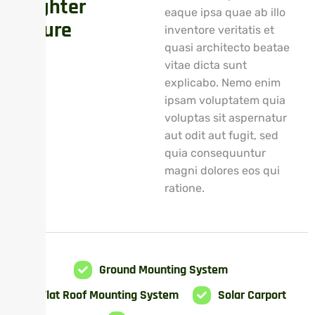
B
r
i
g
h
t
e
r
eaque ipsa quae ab illo
F
u
t
u
r
e
inventore veritatis et
quasi architecto beatae
vitae dicta sunt
explicabo. Nemo enim
ipsam voluptatem quia
voluptas sit aspernatur
aut odit aut fugit, sed
quia consequuntur
magni dolores eos qui
ratione.
Ground Mounting System
Flat Roof Mounting System
Solar Carport