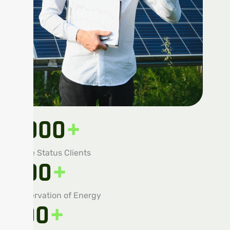
1,000
+
Active Status Clients
800
+
Conservation of Energy
700
+