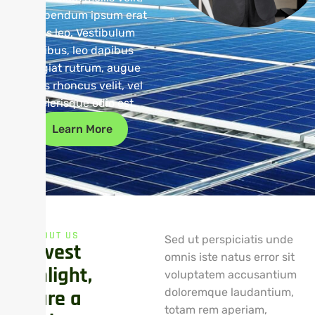
eu bibendum ipsum erat
quis leo. Vestibulum
finibus, leo dapibus
feugiat rutrum, augue
lacus rhoncus velit, vel
scelerisque odio est.
Learn More
ABOUT US
Sed ut perspiciatis unde
H
a
r
v
e
s
t
omnis iste natus error sit
S
u
n
l
i
g
h
t
,
voluptatem accusantium
S
h
a
r
e
a
doloremque laudantium,
totam rem aperiam,