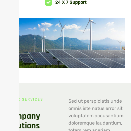
24 X 7 Support
OUR SERVICES
Sed ut perspiciatis unde
O
u
r
omnis iste natus error sit
C
o
m
p
a
n
y
voluptatem accusantium
S
o
l
u
t
i
o
n
s
doloremque laudantium,
totam rem aperiam,