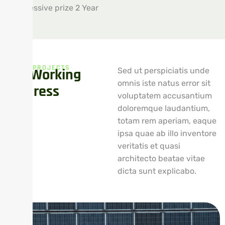
Successive prize 2 Year
OUR PROJECTS
O
u
r
W
o
r
k
i
n
g
Sed ut perspiciatis unde
omnis iste natus error sit
P
r
o
g
r
e
s
s
voluptatem accusantium
doloremque laudantium,
totam rem aperiam, eaque
ipsa quae ab illo inventore
veritatis et quasi
architecto beatae vitae
dicta sunt explicabo.